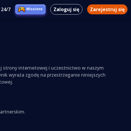
 24/7
Zaloguj się
Zarejestruj się
Missions
j strony internetowej i uczestnictwo w naszym
nik wyraża zgodę na przestrzeganie niniejszych
towej.
artnerskim.